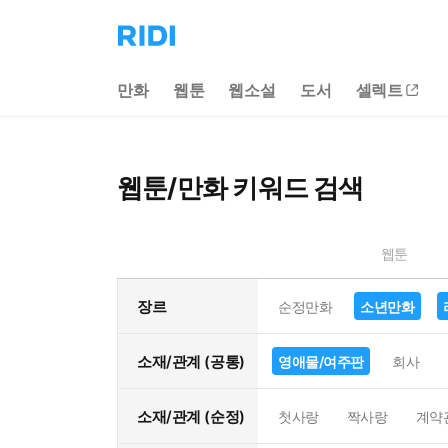
리
디
홈
만화
웹툰
웹소설
도서
셀렉트
으
로
이
동
웹툰/만화 키워드 검색
웹툰
장르
순정만화
소년만화
소재/관계 (공통)
영애물/여주판
회사
소재/관계 (순정)
첫사랑
짝사랑
계약