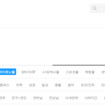
인
스
턴
트
검
색
라이트노벨
판타지/SF
시대/역사물
스포츠물
학원물
코
캠퍼스
의학
성장
일상
동물
음악
요괴/인외
요
관계
친구>연인
연하남
연상남
사내연애
사제지간