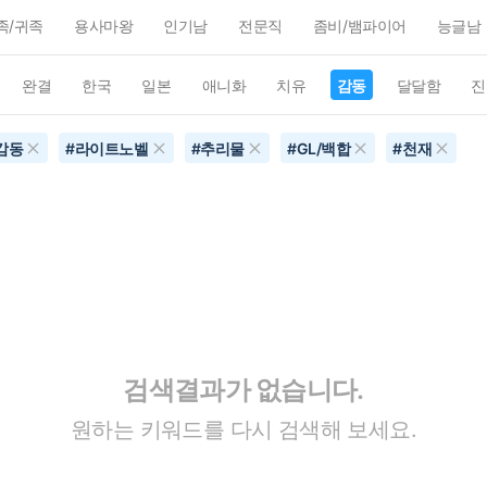
족/귀족
용사마왕
인기남
전문직
좀비/뱀파이어
능글남
완결
한국
일본
애니화
치유
감동
달달함
진
감동
#
라이트노벨
#
추리물
#
GL/백합
#
천재
검색결과가 없습니다.
원하는 키워드를 다시 검색해 보세요.