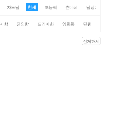
차도남
천재
초능력
츤데레
남장여자
여장남자
지함
잔인함
드라마화
영화화
단편
4컷만화
평점4
전체해제