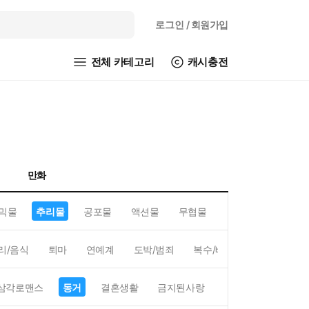
로그인
/ 회원가입
전체 카테고리
캐시충전
만화
믹물
추리물
공포물
액션물
무협물
GL/백합
리/음식
퇴마
연예계
도박/범죄
복수/배신
현대배경
삼각로맨스
동거
결혼생활
금지된사랑
하렘
역하렘