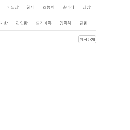
차도남
천재
초능력
츤데레
남장여자
여장남자
지함
잔인함
드라마화
영화화
단편
4컷만화
평점4
전체해제