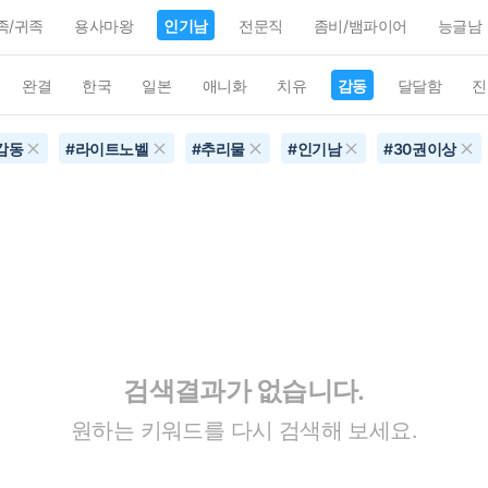
족/귀족
용사마왕
인기남
전문직
좀비/뱀파이어
능글남
완결
한국
일본
애니화
치유
감동
달달함
진
감동
#
라이트노벨
#
추리물
#
인기남
#
30권이상
검색결과가 없습니다.
원하는 키워드를 다시 검색해 보세요.