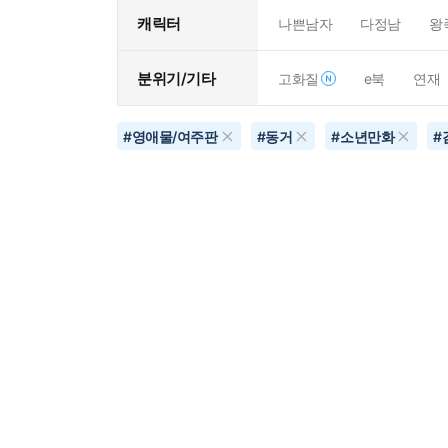
캐릭터
나쁜남자
다정남
왕
분위기/기타
고화질
e북
연재
#
영애물/여주판
#
동거
#
소년만화
#