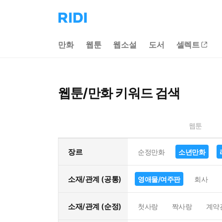
리
디
홈
만화
웹툰
웹소설
도서
셀렉트
으
로
이
동
웹툰/만화 키워드 검색
웹툰
장르
순정만화
소년만화
소재/관계 (공통)
영애물/여주판
회사
소재/관계 (순정)
첫사랑
짝사랑
계약