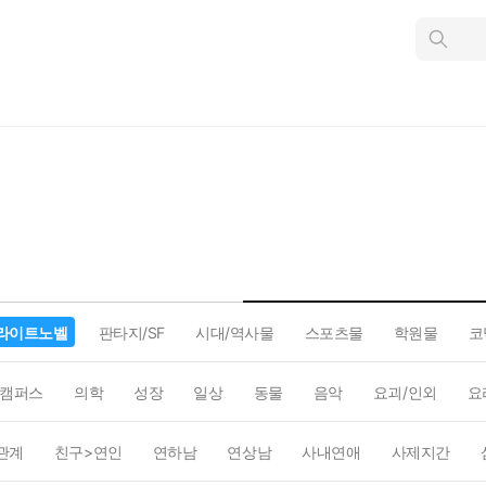
인
스
턴
트
검
색
라이트노벨
판타지/SF
시대/역사물
스포츠물
학원물
코
캠퍼스
의학
성장
일상
동물
음악
요괴/인외
요
관계
친구>연인
연하남
연상남
사내연애
사제지간