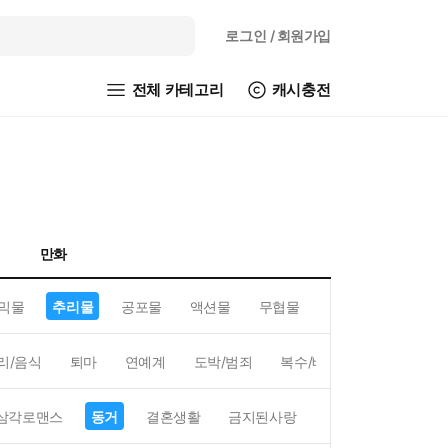
로그인
/ 회원가입
전체 카테고리
캐시충전
만화
믹물
추리물
공포물
액션물
무협물
GL/백합
리/음식
퇴마
연예계
도박/범죄
복수/배신
현대배경
삼각로맨스
동거
결혼생활
금지된사랑
하렘
역하렘