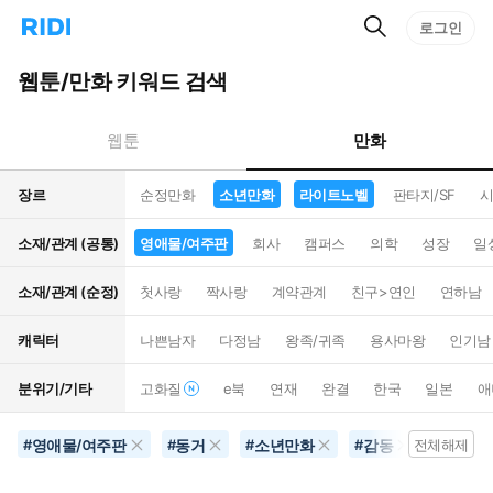
검
리
로그인
인
색
디
스
홈
턴
웹툰/만화 키워드 검색
으
트
로
검
이
색
만화
웹툰
동
장르
순정만화
소년만화
라이트노벨
판타지/SF
시
소재/관계 (공통)
영애물/여주판
회사
캠퍼스
의학
성장
일
소재/관계 (순정)
첫사랑
짝사랑
계약관계
친구>연인
연하남
캐릭터
나쁜남자
다정남
왕족/귀족
용사마왕
인기남
분위기/기타
고화질
e북
연재
완결
한국
일본
애
영애물/여주판
동거
소년만화
감동
라이트
#
#
#
#
전체해제
#