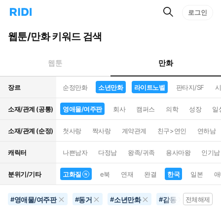
검
리
로그인
인
색
디
스
홈
턴
웹툰/만화 키워드 검색
으
트
로
검
이
색
만화
웹툰
동
장르
순정만화
소년만화
라이트노벨
판타지/SF
시
소재/관계 (공통)
영애물/여주판
회사
캠퍼스
의학
성장
일
소재/관계 (순정)
첫사랑
짝사랑
계약관계
친구>연인
연하남
캐릭터
나쁜남자
다정남
왕족/귀족
용사마왕
인기남
분위기/기타
고화질
e북
연재
완결
한국
일본
애
영애물/여주판
동거
소년만화
감동
라이트
#
#
#
#
전체해제
#