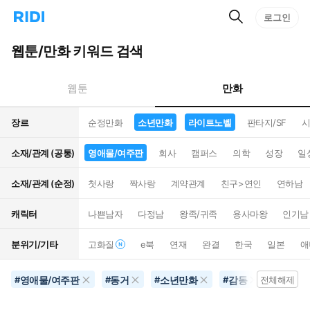
검
리
로그인
인
색
디
스
홈
턴
웹툰/만화 키워드 검색
으
트
로
검
이
색
만화
웹툰
동
장르
순정만화
소년만화
라이트노벨
판타지/SF
시
소재/관계 (공통)
영애물/여주판
회사
캠퍼스
의학
성장
일
소재/관계 (순정)
첫사랑
짝사랑
계약관계
친구>연인
연하남
캐릭터
나쁜남자
다정남
왕족/귀족
용사마왕
인기남
분위기/기타
고화질
e북
연재
완결
한국
일본
애
영애물/여주판
동거
소년만화
감동
라이트
#
#
#
#
전체해제
#