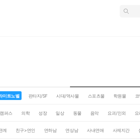
인
스
턴
트
검
색
라이트노벨
판타지/SF
시대/역사물
스포츠물
학원물
코
캠퍼스
의학
성장
일상
동물
음악
요괴/인외
요
관계
친구>연인
연하남
연상남
사내연애
사제지간