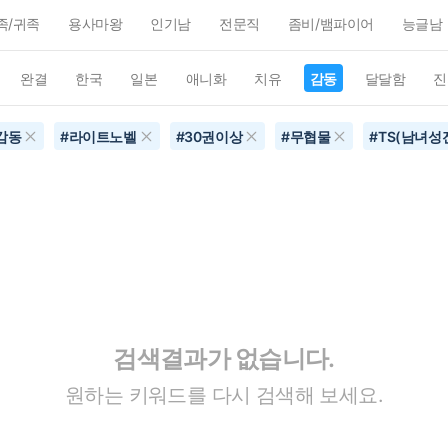
족/귀족
용사마왕
인기남
전문직
좀비/뱀파이어
능글남
완결
한국
일본
애니화
치유
감동
달달함
진
감동
#
라이트노벨
#
30권이상
#
무협물
#
TS(남녀성
검색결과가 없습니다.
원하는 키워드를 다시 검색해 보세요.