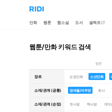
리
디
홈
만화
웹툰
웹소설
도서
셀렉트
으
로
이
동
웹툰/만화 키워드 검색
웹툰
장르
순정만화
소년만화
소재/관계 (공통)
영애물/여주판
회사
소재/관계 (순정)
첫사랑
짝사랑
계약