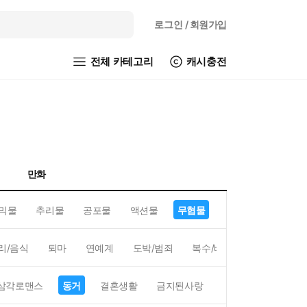
로그인
/ 회원가입
전체 카테고리
캐시충전
만화
믹물
추리물
공포물
액션물
무협물
GL/백합
리/음식
퇴마
연예계
도박/범죄
복수/배신
현대배경
삼각로맨스
동거
결혼생활
금지된사랑
하렘
역하렘