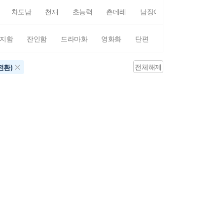
차도남
천재
초능력
츤데레
남장여자
여장남자
지함
잔인함
드라마화
영화화
단편
4컷만화
평점4
전체해제
전환)