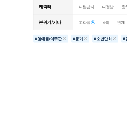
캐릭터
나쁜남자
다정남
왕
분위기/기타
고화질
e북
연재
#
영애물/여주판
#
동거
#
소년만화
#