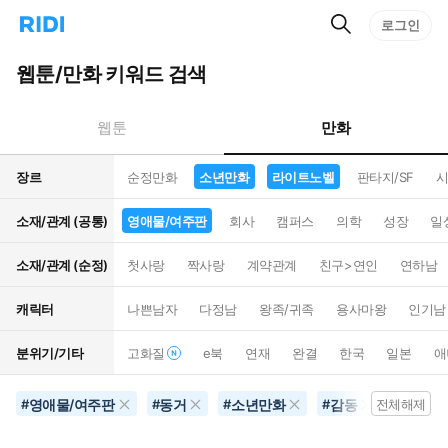
검
리
로그인
인
색
디
스
홈
턴
웹툰/만화 키워드 검색
으
트
로
검
이
색
만화
웹툰
동
장르
순정만화
소년만화
라이트노벨
판타지/SF
시
소재/관계 (공통)
영애물/여주판
회사
캠퍼스
의학
성장
일
소재/관계 (순정)
첫사랑
짝사랑
계약관계
친구>연인
연하남
캐릭터
나쁜남자
다정남
왕족/귀족
용사마왕
인기남
분위기/기타
고화질
e북
연재
완결
한국
일본
애
영애물/여주판
동거
소년만화
감동
라이트
#
#
#
#
전체해제
#