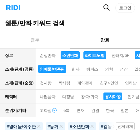
검
리
로그인
인
색
디
스
홈
턴
웹툰/만화 키워드 검색
으
트
로
검
이
색
만화
웹툰
동
장르
순정만화
소년만화
라이트노벨
판타지/SF
시
소재/관계 (공통)
영애물/여주판
회사
캠퍼스
의학
성장
일
소재/관계 (순정)
첫사랑
짝사랑
계약관계
친구>연인
연하남
캐릭터
나쁜남자
다정남
왕족/귀족
용사마왕
인기남
분위기/기타
고화질
e북
연재
완결
한국
일본
애
영애물/여주판
동거
소년만화
감동
라이트
#
#
#
#
전체해제
#