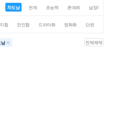
차도남
천재
초능력
츤데레
남장여자
여장남자
지함
잔인함
드라마화
영화화
단편
4컷만화
평점4
전체해제
도남