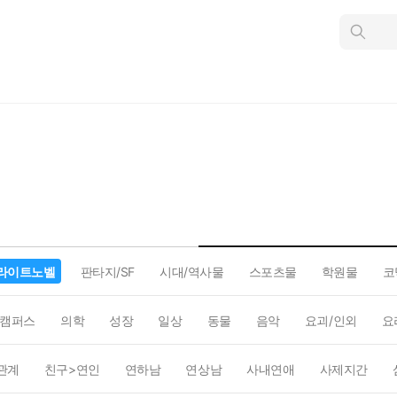
인
스
턴
트
검
색
라이트노벨
판타지/SF
시대/역사물
스포츠물
학원물
코
캠퍼스
의학
성장
일상
동물
음악
요괴/인외
요
관계
친구>연인
연하남
연상남
사내연애
사제지간