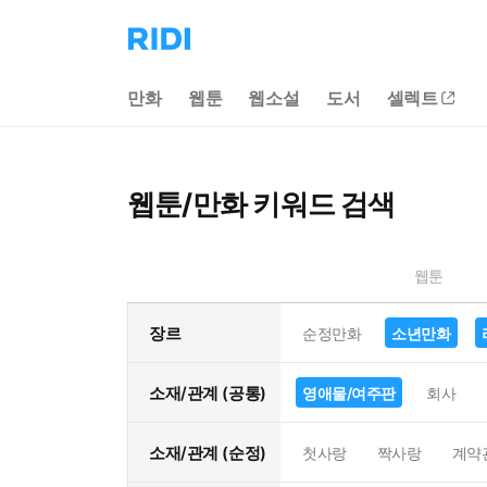
리
디
홈
만화
웹툰
웹소설
도서
셀렉트
으
로
이
동
웹툰/만화 키워드 검색
웹툰
장르
순정만화
소년만화
소재/관계 (공통)
영애물/여주판
회사
소재/관계 (순정)
첫사랑
짝사랑
계약