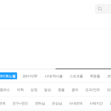
인
스
턴
트
검
색
라이트노벨
판타지/SF
시대/역사물
스포츠물
학원물
코
캠퍼스
의학
성장
일상
동물
음악
요괴/인외
요
관계
친구>연인
연하남
연상남
사내연애
사제지간