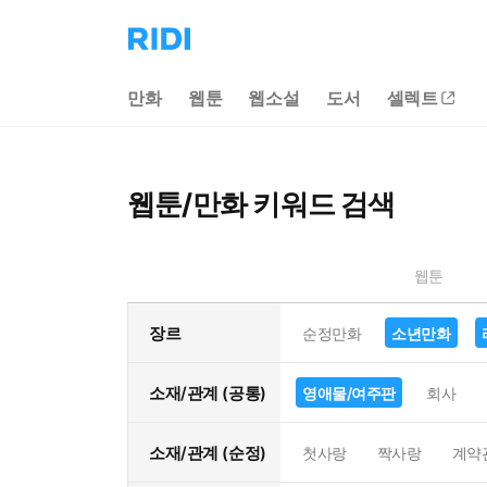
리
디
홈
만화
웹툰
웹소설
도서
셀렉트
으
로
이
동
웹툰/만화 키워드 검색
웹툰
장르
순정만화
소년만화
소재/관계 (공통)
영애물/여주판
회사
소재/관계 (순정)
첫사랑
짝사랑
계약