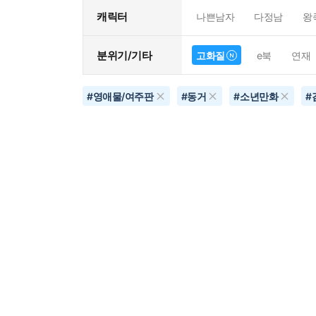
캐릭터
나쁜남자
다정남
왕
분위기/기타
고화질
e북
연재
#
영애물/여주판
#
동거
#
소년만화
#