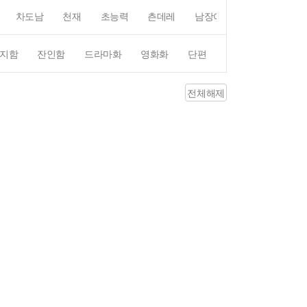
차도남
천재
초능력
츤데레
남장여자
여장남자
지함
잔인함
드라마화
영화화
단편
4컷만화
평점4
전체해제