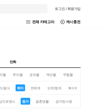
로그인
/ 회원가입
전체 카테고리
캐시충전
만화
믹물
추리물
공포물
액션물
무협물
GL/백합
리/음식
퇴마
연예계
도박/범죄
복수/배신
현대배경
삼각로맨스
동거
결혼생활
금지된사랑
하렘
역하렘