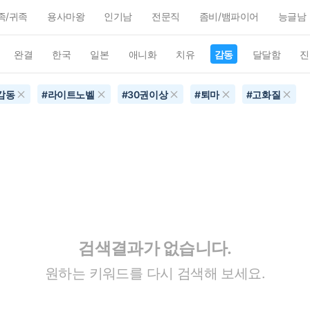
족/귀족
용사마왕
인기남
전문직
좀비/뱀파이어
능글남
완결
한국
일본
애니화
치유
감동
달달함
진
감동
#
라이트노벨
#
30권이상
#
퇴마
#
고화질
검색결과가 없습니다.
원하는 키워드를 다시 검색해 보세요.