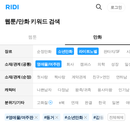
검
리
로그인
인
색
디
스
홈
턴
웹툰/만화 키워드 검색
으
트
로
검
이
색
만화
웹툰
동
장르
순정만화
소년만화
라이트노벨
판타지/SF
시
소재/관계 (공통)
영애물/여주판
회사
캠퍼스
의학
성장
일
소재/관계 (순정)
첫사랑
짝사랑
계약관계
친구>연인
연하남
캐릭터
나쁜남자
다정남
왕족/귀족
용사마왕
인기남
분위기/기타
고화질
e북
연재
완결
한국
일본
애
영애물/여주판
동거
소년만화
감동
라이트
#
#
#
#
전체해제
#