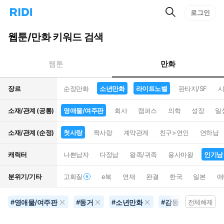
검
리
로그인
인
색
디
스
홈
턴
웹툰/만화 키워드 검색
으
트
로
검
이
색
만화
웹툰
동
장르
순정만화
소년만화
라이트노벨
판타지/SF
시
소재/관계 (공통)
영애물/여주판
회사
캠퍼스
의학
성장
일
소재/관계 (순정)
첫사랑
짝사랑
계약관계
친구>연인
연하남
캐릭터
나쁜남자
다정남
왕족/귀족
용사마왕
인기남
분위기/기타
고화질
e북
연재
완결
한국
일본
애
영애물/여주판
동거
소년만화
감동
라이트
#
#
#
#
전체해제
#