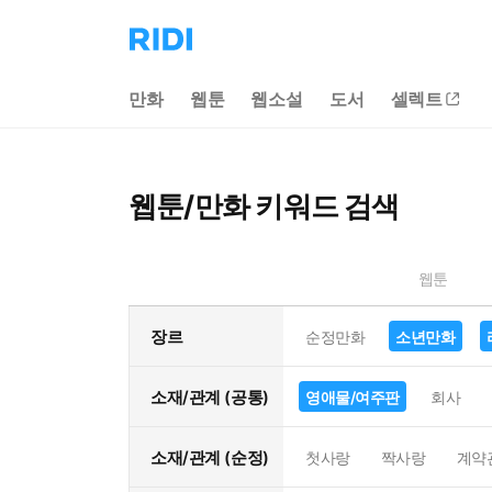
리
디
홈
만화
웹툰
웹소설
도서
셀렉트
으
로
이
동
웹툰/만화 키워드 검색
웹툰
장르
순정만화
소년만화
소재/관계 (공통)
영애물/여주판
회사
소재/관계 (순정)
첫사랑
짝사랑
계약