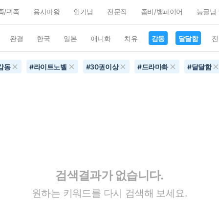
족/귀족
용사마왕
인기남
전문직
좀비/뱀파이어
능글남
완결
한국
일본
애니화
치유
감동
달달함
진
감동
#
라이트노벨
#
30권이상
#
드라마화
#
달달함
검색결과가 없습니다.
원하는 키워드를 다시 검색해 보세요.