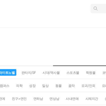
인
스
턴
트
검
색
라이트노벨
판타지/SF
시대/역사물
스포츠물
학원물
코
캠퍼스
의학
성장
일상
동물
음악
요괴/인외
요
관계
친구>연인
연하남
연상남
사내연애
사제지간