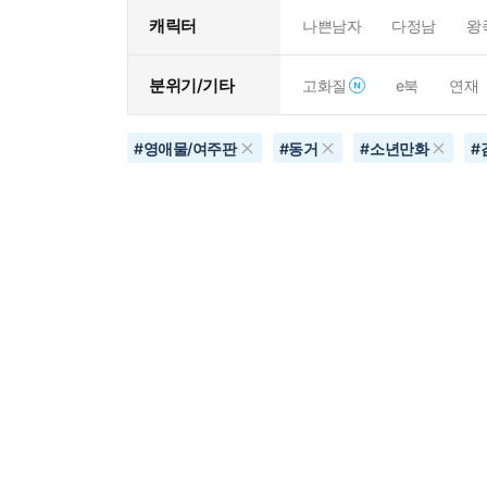
캐릭터
나쁜남자
다정남
왕
분위기/기타
고화질
e북
연재
#
영애물/여주판
#
동거
#
소년만화
#