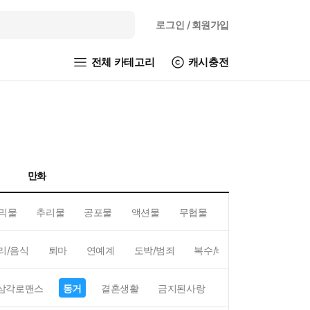
로그인
/ 회원가입
전체 카테고리
캐시충전
만화
믹물
추리물
공포물
액션물
무협물
GL/백합
리/음식
퇴마
연예계
도박/범죄
복수/배신
현대배경
삼각로맨스
동거
결혼생활
금지된사랑
하렘
역하렘