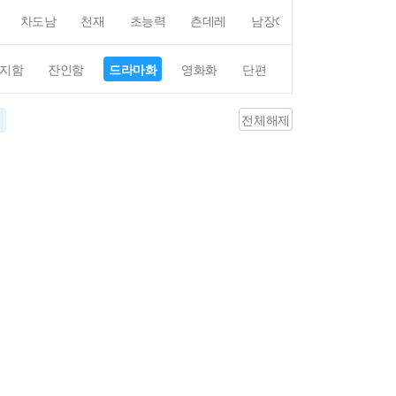
차도남
천재
초능력
츤데레
남장여자
여장남자
지함
잔인함
드라마화
영화화
단편
4컷만화
평점4
전체해제