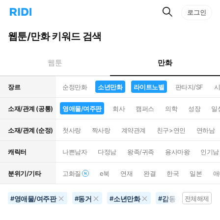
검
리
로그인
인
색
디
스
홈
턴
웹툰/만화 키워드 검색
으
트
로
검
이
색
만화
웹툰
동
장르
순정만화
소년만화
라이트노벨
판타지/SF
시
소재/관계 (공통)
영애물/여주판
회사
캠퍼스
의학
성장
일
소재/관계 (순정)
첫사랑
짝사랑
계약관계
친구>연인
연하남
캐릭터
나쁜남자
다정남
왕족/귀족
용사마왕
인기남
분위기/기타
고화질
e북
연재
완결
한국
일본
애
영애물/여주판
동거
소년만화
감동
라이트
#
#
#
#
전체해제
#