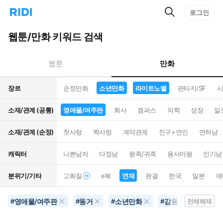
검
리
로그인
인
색
디
스
홈
턴
웹툰/만화 키워드 검색
으
트
로
검
이
색
만화
웹툰
동
장르
순정만화
소년만화
라이트노벨
판타지/SF
시
소재/관계 (공통)
영애물/여주판
회사
캠퍼스
의학
성장
일
소재/관계 (순정)
첫사랑
짝사랑
계약관계
친구>연인
연하남
캐릭터
나쁜남자
다정남
왕족/귀족
용사마왕
인기남
분위기/기타
고화질
e북
연재
완결
한국
일본
애
영애물/여주판
동거
소년만화
감동
라이트
#
#
#
#
전체해제
#