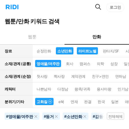
검
리
로그인
인
색
디
스
홈
턴
웹툰/만화 키워드 검색
으
트
로
검
이
색
만화
웹툰
동
장르
순정만화
소년만화
라이트노벨
판타지/SF
시
소재/관계 (공통)
영애물/여주판
회사
캠퍼스
의학
성장
일
소재/관계 (순정)
첫사랑
짝사랑
계약관계
친구>연인
연하남
캐릭터
나쁜남자
다정남
왕족/귀족
용사마왕
인기남
분위기/기타
고화질
e북
연재
완결
한국
일본
애
영애물/여주판
동거
소년만화
감동
라이트
#
#
#
#
전체해제
#