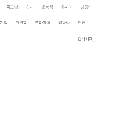
차도남
천재
초능력
츤데레
남장여자
여장남자
지함
잔인함
드라마화
영화화
단편
4컷만화
평점4
전체해제