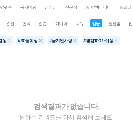
족/귀족
용사마왕
인기남
전문직
좀비/뱀파이어
능글남
완결
한국
일본
애니화
치유
감동
달달함
진
감동
#
30권이상
#
금지된사랑
#
별점100개이상
검색결과가 없습니다.
원하는 키워드를 다시 검색해 보세요.