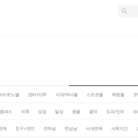
인
스
턴
트
검
색
라이트노벨
판타지/SF
시대/역사물
스포츠물
학원물
코
캠퍼스
의학
성장
일상
동물
음악
요괴/인외
요
관계
친구>연인
연하남
연상남
사내연애
사제지간