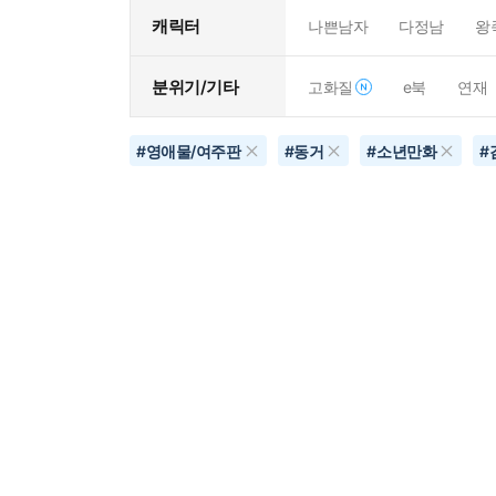
캐릭터
나쁜남자
다정남
왕
분위기/기타
고화질
e북
연재
#
영애물/여주판
#
동거
#
소년만화
#