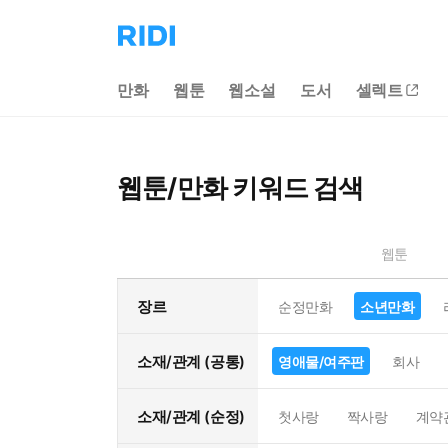
리
디
홈
만화
웹툰
웹소설
도서
셀렉트
으
로
이
동
웹툰/만화 키워드 검색
웹툰
장르
순정만화
소년만화
소재/관계 (공통)
영애물/여주판
회사
소재/관계 (순정)
첫사랑
짝사랑
계약