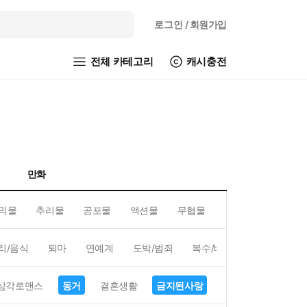
로그인
/ 회원가입
전체 카테고리
캐시충전
만화
믹물
추리물
공포물
액션물
무협물
GL/백합
리/음식
퇴마
연예계
도박/범죄
복수/배신
현대배경
삼각로맨스
동거
결혼생활
금지된사랑
하렘
역하렘