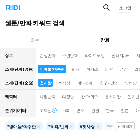
검
리
로그인
인
색
디
스
홈
턴
웹툰/만화 키워드 검색
으
트
로
검
이
색
만화
웹툰
동
장르
순정만화
소년만화
라이트노벨
판타지/SF
시
소재/관계 (공통)
영애물/여주판
회사
캠퍼스
의학
성장
일
소재/관계 (순정)
첫사랑
짝사랑
계약관계
친구>연인
연하남
캐릭터
나쁜남자
다정남
왕족/귀족
용사마왕
인기남
분위기/기타
고화질
e북
연재
완결
한국
일본
애
영애물/여주판
요괴/인외
첫사랑
코믹물
연
#
#
#
#
전체해제
#