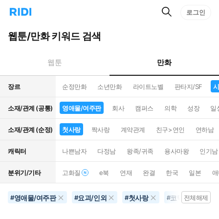
검
리
로그인
인
색
디
스
홈
턴
웹툰/만화 키워드 검색
으
트
로
검
이
색
만화
웹툰
동
장르
순정만화
소년만화
라이트노벨
판타지/SF
시
소재/관계 (공통)
영애물/여주판
회사
캠퍼스
의학
성장
일
소재/관계 (순정)
첫사랑
짝사랑
계약관계
친구>연인
연하남
캐릭터
나쁜남자
다정남
왕족/귀족
용사마왕
인기남
분위기/기타
고화질
e북
연재
완결
한국
일본
애
영애물/여주판
요괴/인외
첫사랑
코믹물
퇴
#
#
#
#
전체해제
#