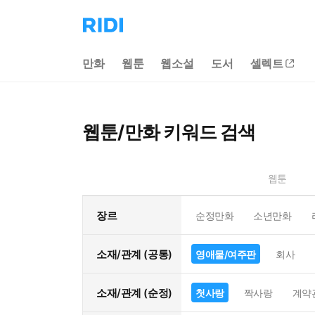
리
디
홈
만화
웹툰
웹소설
도서
셀렉트
으
로
이
동
웹툰/만화 키워드 검색
웹툰
장르
순정만화
소년만화
소재/관계 (공통)
영애물/여주판
회사
소재/관계 (순정)
첫사랑
짝사랑
계약