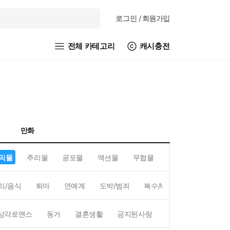
로그인
/ 회원가입
전체 카테고리
캐시충전
만화
믹물
추리물
공포물
액션물
무협물
GL/백합
리/음식
퇴마
연예계
도박/범죄
복수/배신
현대배경
삼각로맨스
동거
결혼생활
금지된사랑
하렘
역하렘