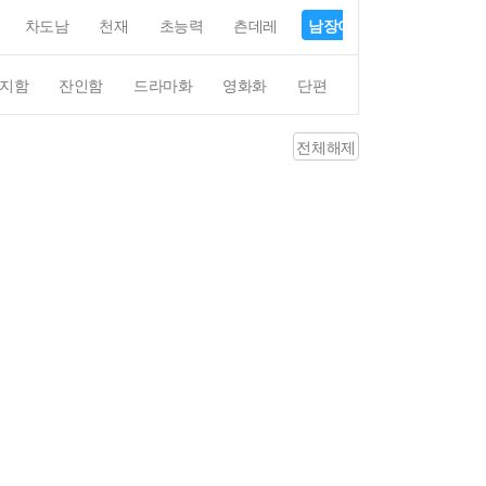
차도남
천재
초능력
츤데레
남장여자
여장남자
지함
잔인함
드라마화
영화화
단편
4컷만화
평점4
전체해제