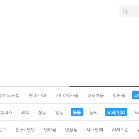
인
스
턴
트
검
색
라이트노벨
판타지/SF
시대/역사물
스포츠물
학원물
코
캠퍼스
의학
성장
일상
동물
음악
요괴/인외
요
관계
친구>연인
연하남
연상남
사내연애
사제지간