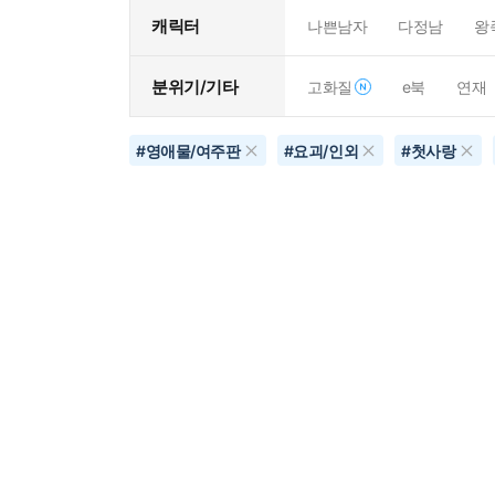
캐릭터
나쁜남자
다정남
왕
분위기/기타
고화질
e북
연재
#
영애물/여주판
#
요괴/인외
#
첫사랑