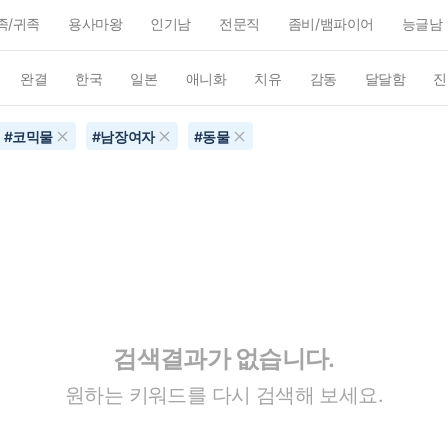
족/귀족
용사마왕
인기남
전문직
좀비/뱀파이어
능글남
완결
한국
일본
애니화
치유
감동
달달함
진
#
코믹물
#
남장여자
#
동물
검색결과가 없습니다.
원하는 키워드를 다시 검색해 보세요.