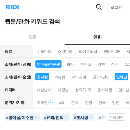
검
리
로그인
인
색
디
스
홈
턴
웹툰/만화 키워드 검색
으
트
로
검
이
색
만화
웹툰
동
장르
순정만화
소년만화
라이트노벨
판타지/SF
시
소재/관계 (공통)
영애물/여주판
회사
캠퍼스
의학
성장
일
소재/관계 (순정)
첫사랑
짝사랑
계약관계
친구>연인
연하남
캐릭터
나쁜남자
다정남
왕족/귀족
용사마왕
인기남
분위기/기타
고화질
e북
연재
완결
한국
일본
애
영애물/여주판
요괴/인외
첫사랑
코믹물
이
#
#
#
#
전체해제
#