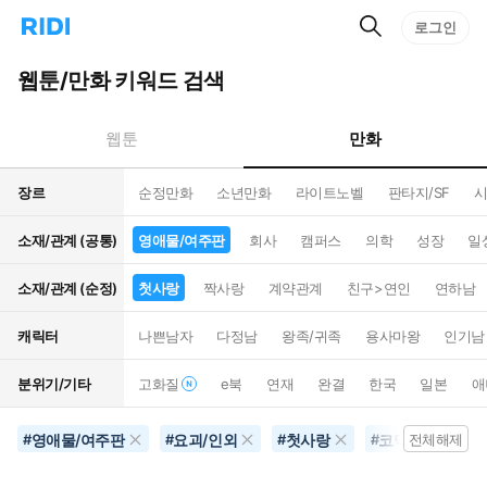
검
리
로그인
인
색
디
스
홈
턴
웹툰/만화 키워드 검색
으
트
로
검
이
색
만화
웹툰
동
장르
순정만화
소년만화
라이트노벨
판타지/SF
시
소재/관계 (공통)
영애물/여주판
회사
캠퍼스
의학
성장
일
소재/관계 (순정)
첫사랑
짝사랑
계약관계
친구>연인
연하남
캐릭터
나쁜남자
다정남
왕족/귀족
용사마왕
인기남
분위기/기타
고화질
e북
연재
완결
한국
일본
애
영애물/여주판
요괴/인외
첫사랑
코믹물
금
#
#
#
#
전체해제
#