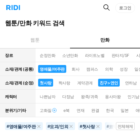
검
리
로그인
인
색
디
스
홈
턴
웹툰/만화 키워드 검색
으
트
로
검
이
색
만화
웹툰
동
장르
순정만화
소년만화
라이트노벨
판타지/SF
시
소재/관계 (공통)
영애물/여주판
회사
캠퍼스
의학
성장
일
소재/관계 (순정)
첫사랑
짝사랑
계약관계
친구>연인
연하남
캐릭터
나쁜남자
다정남
왕족/귀족
용사마왕
인기남
분위기/기타
고화질
e북
연재
완결
한국
일본
애
영애물/여주판
요괴/인외
첫사랑
코믹물
친
#
#
#
#
전체해제
#