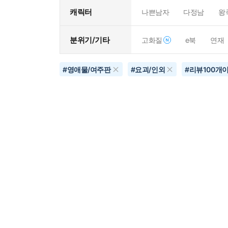
캐릭터
나쁜남자
다정남
왕
분위기/기타
고화질
e북
연재
#
영애물/여주판
#
요괴/인외
#
리뷰100개