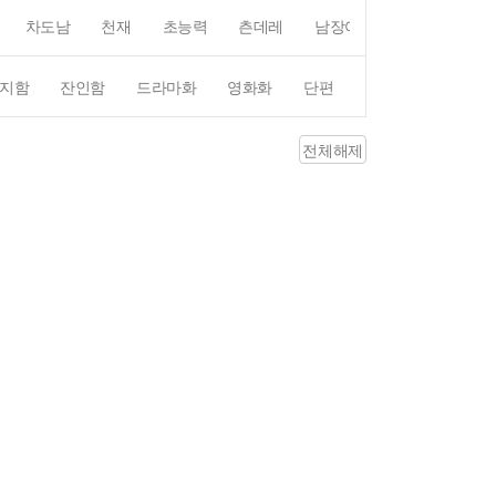
차도남
천재
초능력
츤데레
남장여자
여장남자
지함
잔인함
드라마화
영화화
단편
4컷만화
평점4
전체해제