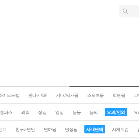
인
스
턴
트
검
색
라이트노벨
판타지/SF
시대/역사물
스포츠물
학원물
코
캠퍼스
의학
성장
일상
동물
음악
요괴/인외
요
관계
친구>연인
연하남
연상남
사내연애
사제지간