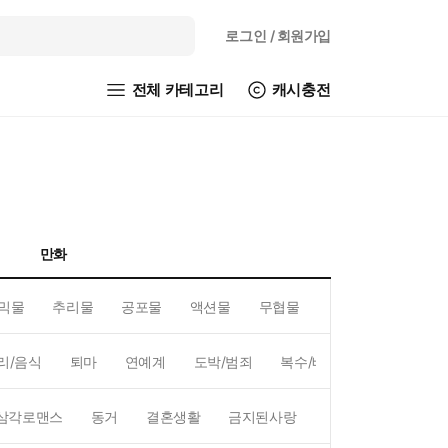
로그인
/ 회원가입
전체 카테고리
캐시충전
만화
믹물
추리물
공포물
액션물
무협물
GL/백합
리/음식
퇴마
연예계
도박/범죄
복수/배신
현대배경
삼각로맨스
동거
결혼생활
금지된사랑
하렘
역하렘