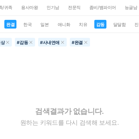
족/귀족
용사마왕
인기남
전문직
좀비/뱀파이어
능글남
완결
한국
일본
애니화
치유
감동
달달함
진
이상
#
감동
#
사내연애
#
완결
검색결과가 없습니다.
원하는 키워드를 다시 검색해 보세요.