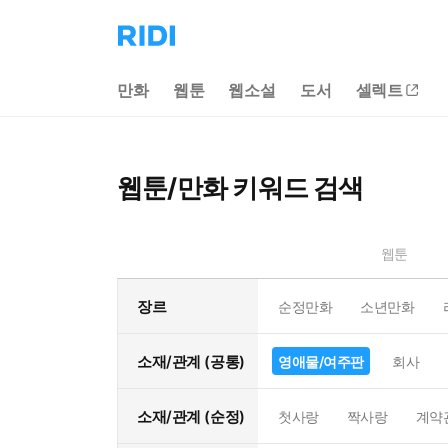
리
디
홈
만화
웹툰
웹소설
도서
셀렉트
으
로
이
동
웹툰/만화 키워드 검색
웹툰
장르
순정만화
소년만화
소재/관계 (공통)
영애물/여주판
회사
소재/관계 (순정)
첫사랑
짝사랑
계약