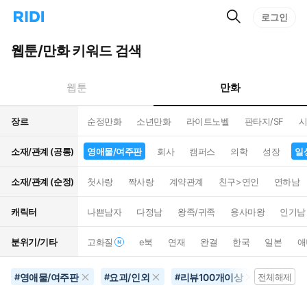
검
리
로그인
인
색
디
스
홈
턴
웹툰/만화 키워드 검색
으
트
로
검
이
색
만화
웹툰
동
장르
순정만화
소년만화
라이트노벨
판타지/SF
시
소재/관계 (공통)
영애물/여주판
회사
캠퍼스
의학
성장
일
소재/관계 (순정)
첫사랑
짝사랑
계약관계
친구>연인
연하남
캐릭터
나쁜남자
다정남
왕족/귀족
용사마왕
인기남
분위기/기타
고화질
e북
연재
완결
한국
일본
애
영애물/여주판
요괴/인외
리뷰100개이상
감동
#
#
#
전체해제
#