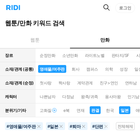
검
리
로그인
인
색
디
스
홈
턴
웹툰/만화 키워드 검색
으
트
로
검
이
색
만화
웹툰
동
장르
순정만화
소년만화
라이트노벨
판타지/SF
시
소재/관계 (공통)
영애물/여주판
회사
캠퍼스
의학
성장
일
소재/관계 (순정)
첫사랑
짝사랑
계약관계
친구>연인
연하남
캐릭터
나쁜남자
다정남
왕족/귀족
용사마왕
인기남
분위기/기타
고화질
e북
연재
완결
한국
일본
애
영애물/여주판
일본
퇴마
단편
완결
#
#
#
#
#
전체해제
#