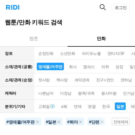
검
리
로그인
인
색
디
스
홈
턴
웹툰/만화 키워드 검색
으
트
로
검
이
색
만화
웹툰
동
장르
순정만화
소년만화
라이트노벨
판타지/SF
시
소재/관계 (공통)
영애물/여주판
회사
캠퍼스
의학
성장
일
소재/관계 (순정)
첫사랑
짝사랑
계약관계
친구>연인
연하남
캐릭터
나쁜남자
다정남
왕족/귀족
용사마왕
인기남
분위기/기타
고화질
e북
연재
완결
한국
일본
애
영애물/여주판
일본
퇴마
단편
공포물
#
#
#
#
#
전체해제