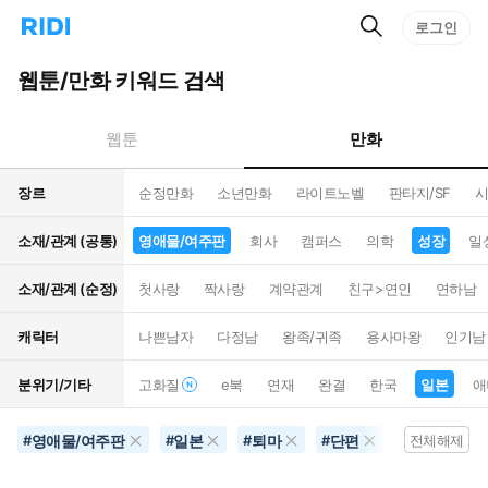
검
리
로그인
인
색
디
스
홈
턴
웹툰/만화 키워드 검색
으
트
로
검
이
색
만화
웹툰
동
장르
순정만화
소년만화
라이트노벨
판타지/SF
시
소재/관계 (공통)
영애물/여주판
회사
캠퍼스
의학
성장
일
소재/관계 (순정)
첫사랑
짝사랑
계약관계
친구>연인
연하남
캐릭터
나쁜남자
다정남
왕족/귀족
용사마왕
인기남
분위기/기타
고화질
e북
연재
완결
한국
일본
애
영애물/여주판
일본
퇴마
단편
요리/음식
#
#
#
#
#
전체해제