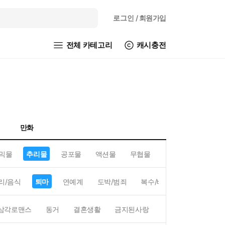
로그인
/ 회원가입
전체 카테고리
캐시충전
만화
믹물
추리물
공포물
액션물
무협물
GL/백합
리/음식
퇴마
연예계
도박/범죄
복수/배신
현대배경
삼각로맨스
동거
결혼생활
금지된사랑
하렘
역하렘