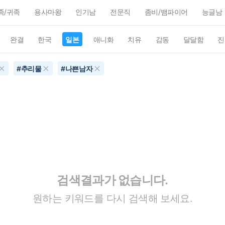
족/귀족
용사마왕
인기남
전문직
좀비/뱀파이어
능글남
완결
한국
일본
애니화
치유
감동
달달함
진
#
추리물
#
나쁜남자
검색결과가 없습니다.
원하는 키워드를 다시 검색해 보세요.