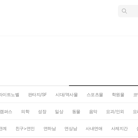
인
스
턴
트
검
색
라이트노벨
판타지/SF
시대/역사물
스포츠물
학원물
코
캠퍼스
의학
성장
일상
동물
음악
요괴/인외
요
관계
친구>연인
연하남
연상남
사내연애
사제지간