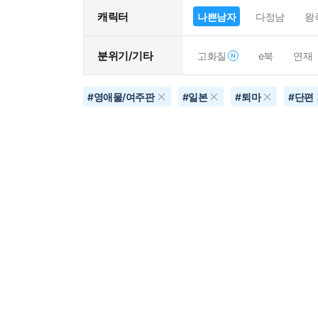
캐릭터
나쁜남자
다정남
왕
분위기/기타
고화질
e북
연재
#
영애물/여주판
#
일본
#
퇴마
#
단편