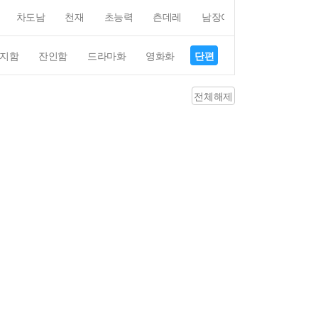
차도남
천재
초능력
츤데레
남장여자
여장남자
지함
잔인함
드라마화
영화화
단편
4컷만화
평점4
전체해제