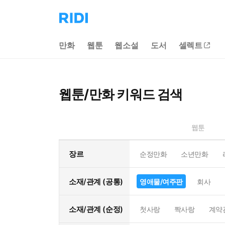
리
디
홈
만화
웹툰
웹소설
도서
셀렉트
으
로
이
동
웹툰/만화 키워드 검색
웹툰
장르
순정만화
소년만화
소재/관계 (공통)
영애물/여주판
회사
소재/관계 (순정)
첫사랑
짝사랑
계약