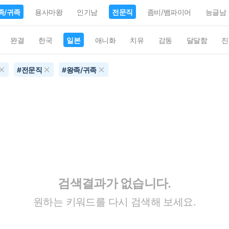
족/귀족
용사마왕
인기남
전문직
좀비/뱀파이어
능글남
완결
한국
일본
애니화
치유
감동
달달함
진
#
전문직
#
왕족/귀족
검색결과가 없습니다.
원하는 키워드를 다시 검색해 보세요.