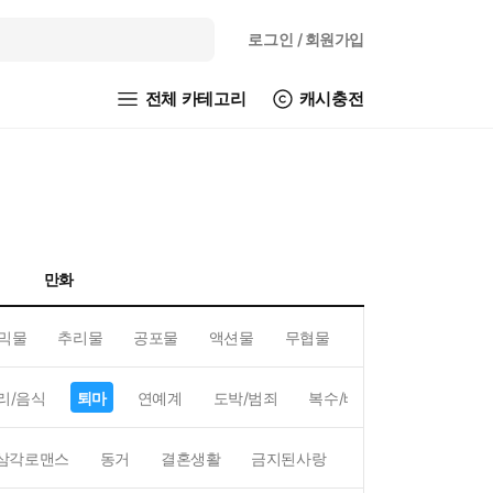
로그인
/ 회원가입
전체 카테고리
캐시충전
만화
믹물
추리물
공포물
액션물
무협물
GL/백합
리/음식
퇴마
연예계
도박/범죄
복수/배신
현대배경
삼각로맨스
동거
결혼생활
금지된사랑
하렘
역하렘