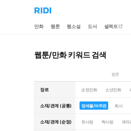
리
디
홈
만화
웹툰
웹소설
도서
셀렉트
으
로
이
동
웹툰/만화 키워드 검색
웹툰
장르
순정만화
소년만화
소재/관계 (공통)
영애물/여주판
회사
소재/관계 (순정)
첫사랑
짝사랑
계약