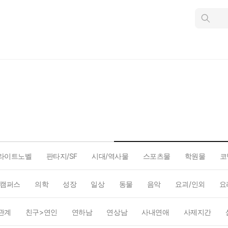
인
스
턴
트
검
색
라이트노벨
판타지/SF
시대/역사물
스포츠물
학원물
코
캠퍼스
의학
성장
일상
동물
음악
요괴/인외
요
관계
친구>연인
연하남
연상남
사내연애
사제지간