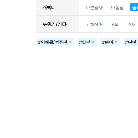
캐릭터
나쁜남자
다정남
왕
분위기/기타
고화질
e북
연재
#
영애물/여주판
#
일본
#
퇴마
#
단편