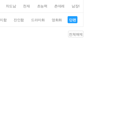
차도남
천재
초능력
츤데레
남장여자
여장남자
지함
잔인함
드라마화
영화화
단편
4컷만화
평점4
전체해제