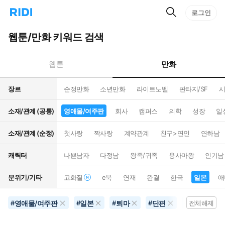
검
리
로그인
인
색
디
스
홈
턴
웹툰/만화 키워드 검색
으
트
로
검
이
색
만화
웹툰
동
장르
순정만화
소년만화
라이트노벨
판타지/SF
시
소재/관계 (공통)
영애물/여주판
회사
캠퍼스
의학
성장
일
소재/관계 (순정)
첫사랑
짝사랑
계약관계
친구>연인
연하남
캐릭터
나쁜남자
다정남
왕족/귀족
용사마왕
인기남
분위기/기타
고화질
e북
연재
완결
한국
일본
애
영애물/여주판
일본
퇴마
단편
역하렘
#
#
#
#
#
전체해제