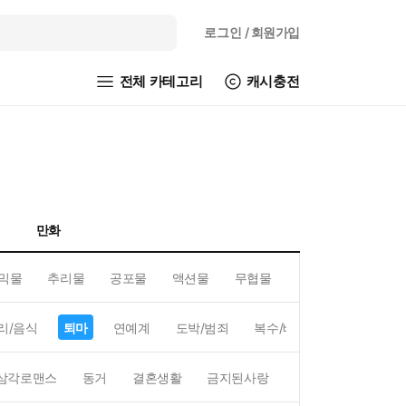
로그인
/ 회원가입
전체 카테고리
캐시충전
만화
믹물
추리물
공포물
액션물
무협물
GL/백합
리/음식
퇴마
연예계
도박/범죄
복수/배신
현대배경
삼각로맨스
동거
결혼생활
금지된사랑
하렘
역하렘