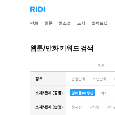
리
디
홈
만화
웹툰
웹소설
도서
셀렉트
으
로
이
동
웹툰/만화 키워드 검색
웹툰
장르
순정만화
소년만화
소재/관계 (공통)
영애물/여주판
회사
소재/관계 (순정)
첫사랑
짝사랑
계약