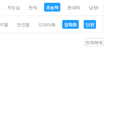
차도남
천재
초능력
츤데레
남장여자
여장남자
지함
잔인함
드라마화
영화화
단편
4컷만화
평점4
전체해제