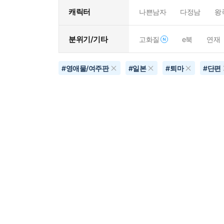
캐릭터
나쁜남자
다정남
왕
분위기/기타
고화질
e북
연재
#
영애물/여주판
#
일본
#
퇴마
#
단편