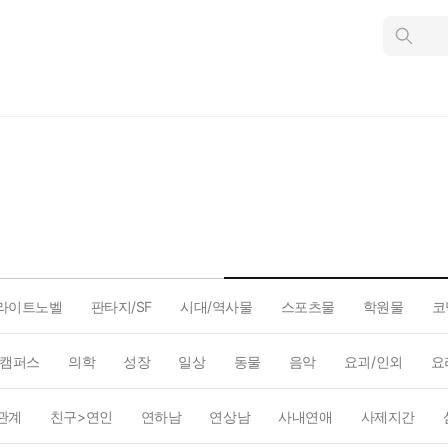
인
스
턴
트
검
색
라이트노벨
판타지/SF
시대/역사물
스포츠물
학원물
코
캠퍼스
의학
성장
일상
동물
음악
요괴/인외
요
관계
친구>연인
연하남
연상남
사내연애
사제지간