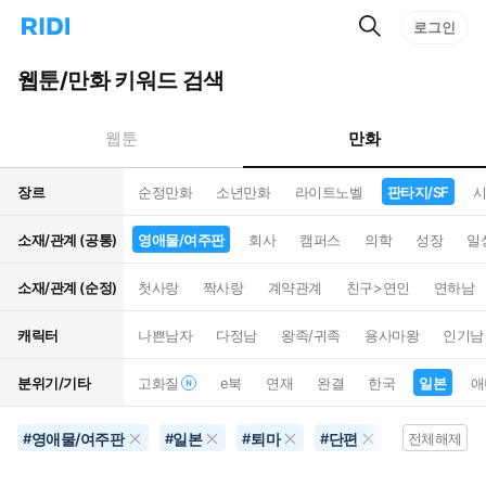
검
리
로그인
인
색
디
스
홈
턴
웹툰/만화 키워드 검색
으
트
로
검
이
색
만화
웹툰
동
장르
순정만화
소년만화
라이트노벨
판타지/SF
시
소재/관계 (공통)
영애물/여주판
회사
캠퍼스
의학
성장
일
소재/관계 (순정)
첫사랑
짝사랑
계약관계
친구>연인
연하남
캐릭터
나쁜남자
다정남
왕족/귀족
용사마왕
인기남
분위기/기타
고화질
e북
연재
완결
한국
일본
애
영애물/여주판
일본
퇴마
단편
별점500개
#
#
#
#
#
전체해제