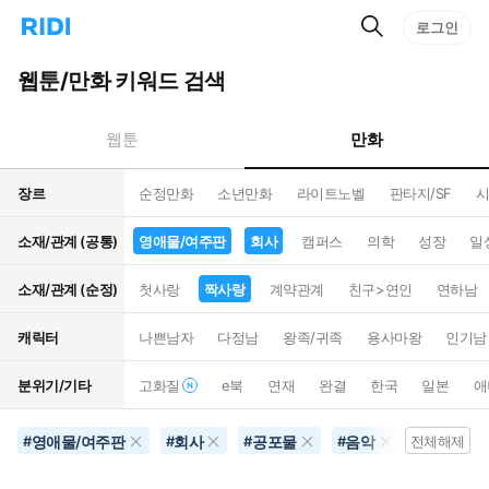
검
리
로그인
인
색
디
스
홈
턴
웹툰/만화 키워드 검색
으
트
로
검
이
색
만화
웹툰
동
장르
순정만화
소년만화
라이트노벨
판타지/SF
시
소재/관계 (공통)
영애물/여주판
회사
캠퍼스
의학
성장
일
소재/관계 (순정)
첫사랑
짝사랑
계약관계
친구>연인
연하남
캐릭터
나쁜남자
다정남
왕족/귀족
용사마왕
인기남
분위기/기타
고화질
e북
연재
완결
한국
일본
애
영애물/여주판
회사
공포물
음악
짝사랑
#
#
#
#
전체해제
#