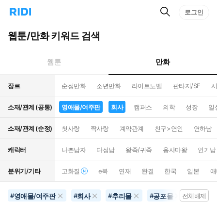
검
리
로그인
인
색
디
스
홈
턴
웹툰/만화 키워드 검색
으
트
로
검
이
색
만화
웹툰
동
장르
순정만화
소년만화
라이트노벨
판타지/SF
시
소재/관계 (공통)
영애물/여주판
회사
캠퍼스
의학
성장
일
소재/관계 (순정)
첫사랑
짝사랑
계약관계
친구>연인
연하남
캐릭터
나쁜남자
다정남
왕족/귀족
용사마왕
인기남
분위기/기타
고화질
e북
연재
완결
한국
일본
애
영애물/여주판
회사
추리물
공포물
음악
#
#
#
#
전체해제
#