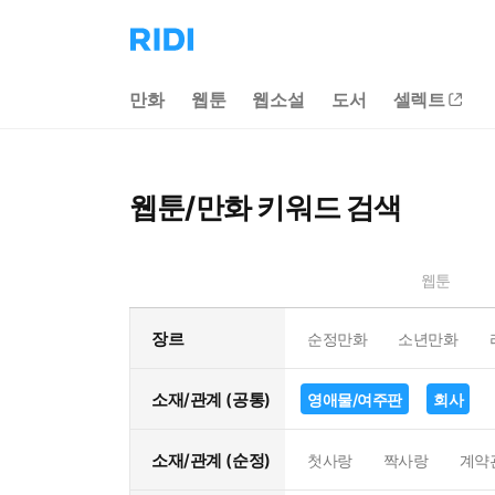
리
디
홈
만화
웹툰
웹소설
도서
셀렉트
으
로
이
동
웹툰/만화 키워드 검색
웹툰
장르
순정만화
소년만화
소재/관계 (공통)
영애물/여주판
회사
소재/관계 (순정)
첫사랑
짝사랑
계약