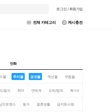
로그인
/ 회원가입
전체 카테고리
캐시충전
만화
믹물
추리물
공포물
액션물
무협물
GL/백합
리/음식
퇴마
연예계
도박/범죄
복수/배신
현대배경
삼각로맨스
동거
결혼생활
금지된사랑
하렘
역하렘