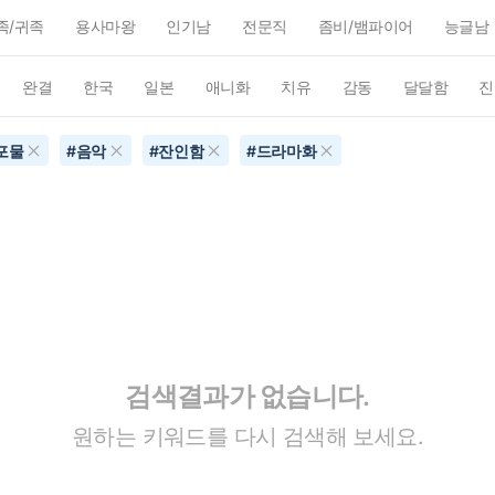
족/귀족
용사마왕
인기남
전문직
좀비/뱀파이어
능글남
완결
한국
일본
애니화
치유
감동
달달함
진
포물
#
음악
#
잔인함
#
드라마화
검색결과가 없습니다.
원하는 키워드를 다시 검색해 보세요.