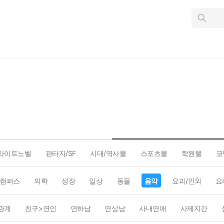
인
스
턴
트
검
색
라이트노벨
판타지/SF
시대/역사물
스포츠물
학원물
코
캠퍼스
의학
성장
일상
동물
음악
요괴/인외
요
관계
친구>연인
연하남
연상남
사내연애
사제지간