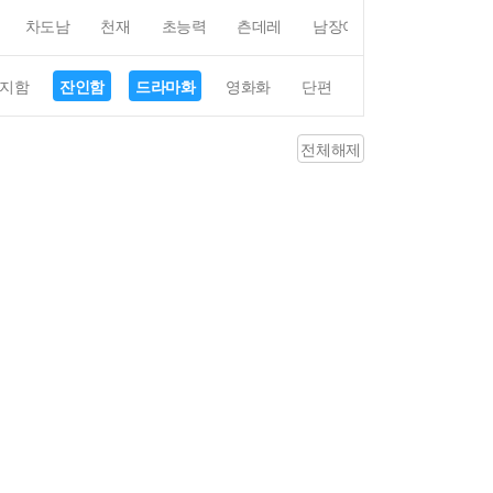
차도남
천재
초능력
츤데레
남장여자
여장남자
지함
잔인함
드라마화
영화화
단편
4컷만화
평점4
전체해제