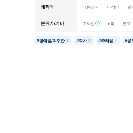
캐릭터
나쁜남자
다정남
왕
분위기/기타
고화질
e북
연재
#
영애물/여주판
#
회사
#
추리물
#
공