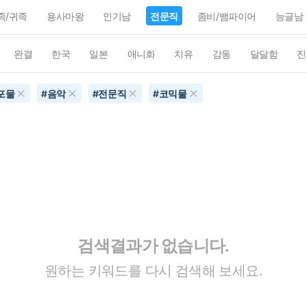
족/귀족
용사마왕
인기남
전문직
좀비/뱀파이어
능글남
완결
한국
일본
애니화
치유
감동
달달함
진
포물
#
음악
#
전문직
#
코믹물
검색결과가 없습니다.
원하는 키워드를 다시 검색해 보세요.