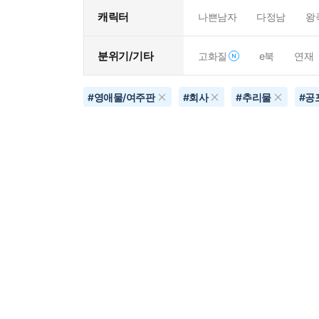
캐릭터
나쁜남자
다정남
왕
분위기/기타
고화질
e북
연재
#
영애물/여주판
#
회사
#
추리물
#
공