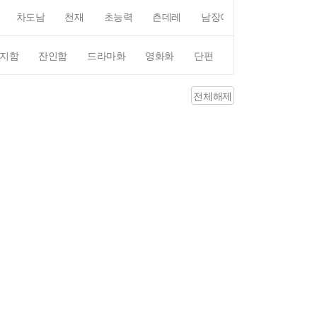
차도남
천재
초능력
츤데레
남장여자
여장남자
지함
잔인함
드라마화
영화화
단편
4컷만화
평점4
전체해제