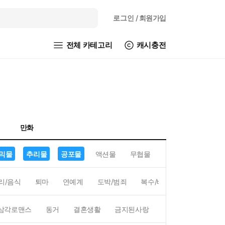
로그인
/ 회원가입
전체 카테고리
캐시충전
만화
믹물
추리물
공포물
액션물
무협물
GL/백합
리/음식
퇴마
연예계
도박/범죄
복수/배신
현대배경
삼각로맨스
동거
결혼생활
금지된사랑
하렘
역하렘