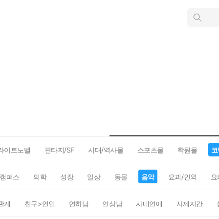
인
스
턴
트
검
색
라이트노벨
판타지/SF
시대/역사물
스포츠물
학원물
코
캠퍼스
의학
성장
일상
동물
음악
요괴/인외
요
관계
친구>연인
연하남
연상남
사내연애
사제지간