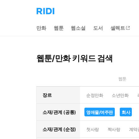
리
디
홈
만화
웹툰
웹소설
도서
셀렉트
으
로
이
동
웹툰/만화 키워드 검색
웹툰
장르
순정만화
소년만화
소재/관계 (공통)
영애물/여주판
회사
소재/관계 (순정)
첫사랑
짝사랑
계약