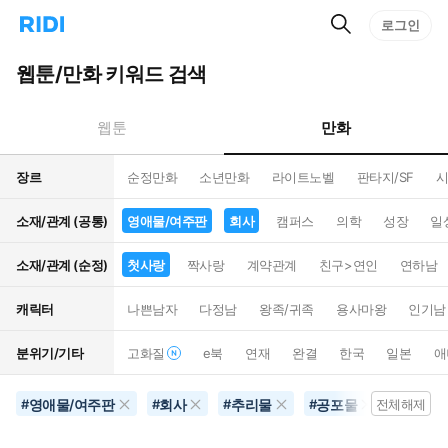
검
리
로그인
인
색
디
스
홈
턴
웹툰/만화 키워드 검색
으
트
로
검
이
색
만화
웹툰
동
장르
순정만화
소년만화
라이트노벨
판타지/SF
시
소재/관계 (공통)
영애물/여주판
회사
캠퍼스
의학
성장
일
소재/관계 (순정)
첫사랑
짝사랑
계약관계
친구>연인
연하남
캐릭터
나쁜남자
다정남
왕족/귀족
용사마왕
인기남
분위기/기타
고화질
e북
연재
완결
한국
일본
애
영애물/여주판
회사
추리물
공포물
음악
#
#
#
#
전체해제
#