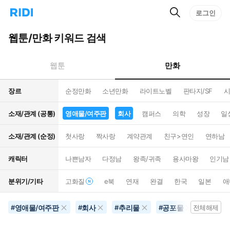
검
리
로그인
인
색
디
스
홈
턴
웹툰/만화 키워드 검색
으
트
로
검
이
색
만화
웹툰
동
장르
순정만화
소년만화
라이트노벨
판타지/SF
시
소재/관계 (공통)
영애물/여주판
회사
캠퍼스
의학
성장
일
소재/관계 (순정)
첫사랑
짝사랑
계약관계
친구>연인
연하남
캐릭터
나쁜남자
다정남
왕족/귀족
용사마왕
인기남
분위기/기타
고화질
e북
연재
완결
한국
일본
애
영애물/여주판
회사
추리물
공포물
음악
#
#
#
#
전체해제
#