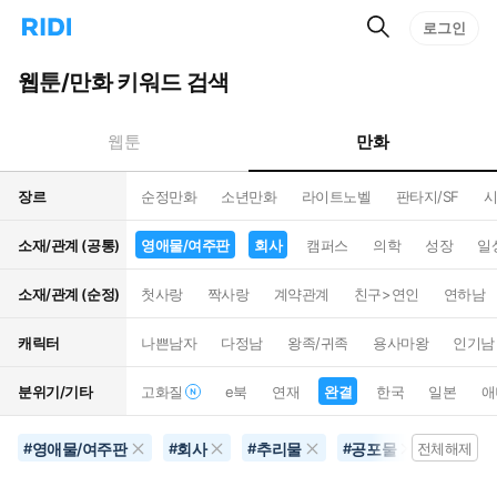
검
리
로그인
인
색
디
스
홈
턴
웹툰/만화 키워드 검색
으
트
로
검
이
색
만화
웹툰
동
장르
순정만화
소년만화
라이트노벨
판타지/SF
시
소재/관계 (공통)
영애물/여주판
회사
캠퍼스
의학
성장
일
소재/관계 (순정)
첫사랑
짝사랑
계약관계
친구>연인
연하남
캐릭터
나쁜남자
다정남
왕족/귀족
용사마왕
인기남
분위기/기타
고화질
e북
연재
완결
한국
일본
애
영애물/여주판
회사
추리물
공포물
음악
#
#
#
#
전체해제
#