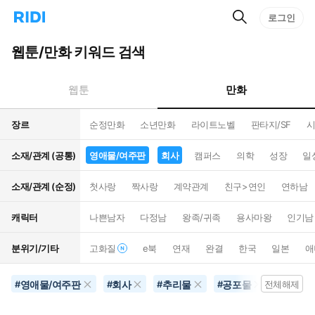
검
리
로그인
인
색
디
스
홈
턴
웹툰/만화 키워드 검색
으
트
로
검
이
색
만화
웹툰
동
장르
순정만화
소년만화
라이트노벨
판타지/SF
시
소재/관계 (공통)
영애물/여주판
회사
캠퍼스
의학
성장
일
소재/관계 (순정)
첫사랑
짝사랑
계약관계
친구>연인
연하남
캐릭터
나쁜남자
다정남
왕족/귀족
용사마왕
인기남
분위기/기타
고화질
e북
연재
완결
한국
일본
애
영애물/여주판
회사
추리물
공포물
음악
#
#
#
#
전체해제
#