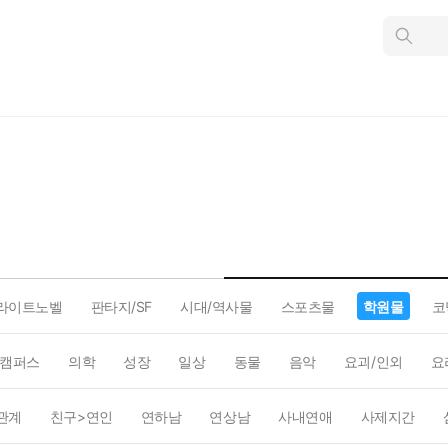
인
스
턴
트
검
색
라이트노벨
판타지/SF
시대/역사물
스포츠물
학원물
코
캠퍼스
의학
성장
일상
동물
음악
요괴/인외
요
관계
친구>연인
연하남
연상남
사내연애
사제지간