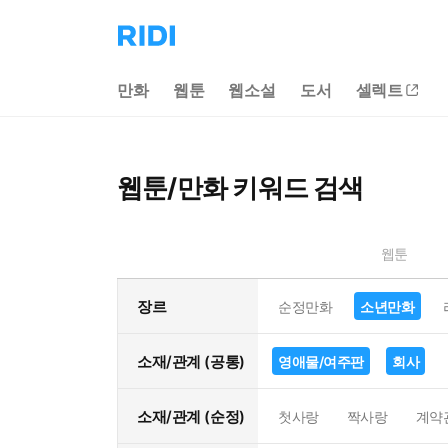
리
디
홈
만화
웹툰
웹소설
도서
셀렉트
으
로
이
동
웹툰/만화 키워드 검색
웹툰
장르
순정만화
소년만화
소재/관계 (공통)
영애물/여주판
회사
소재/관계 (순정)
첫사랑
짝사랑
계약