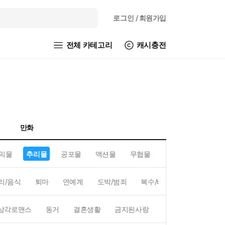
로그인
/ 회원가입
전체 카테고리
캐시충전
만화
믹물
추리물
공포물
액션물
무협물
GL/백합
리/음식
퇴마
연예계
도박/범죄
복수/배신
현대배경
삼각로맨스
동거
결혼생활
금지된사랑
하렘
역하렘