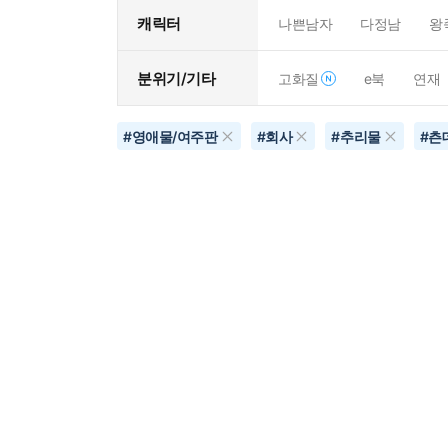
캐릭터
나쁜남자
다정남
왕
분위기/기타
고화질
e북
연재
#
영애물/여주판
#
회사
#
추리물
#
츤