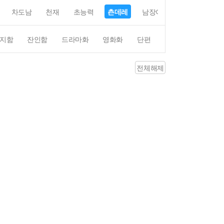
차도남
천재
초능력
츤데레
남장여자
여장남자
지함
잔인함
드라마화
영화화
단편
4컷만화
평점4
전체해제