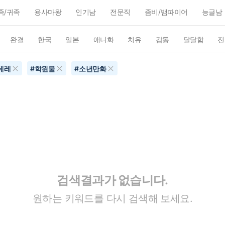
족/귀족
용사마왕
인기남
전문직
좀비/뱀파이어
능글남
완결
한국
일본
애니화
치유
감동
달달함
진
데레
#
학원물
#
소년만화
검색결과가 없습니다.
원하는 키워드를 다시 검색해 보세요.