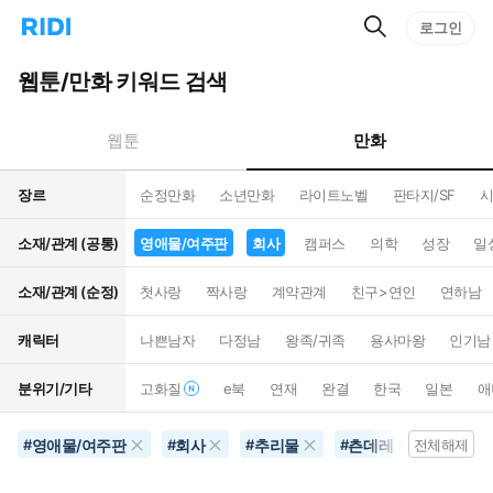
검
리
로그인
인
색
디
스
홈
턴
웹툰/만화 키워드 검색
으
트
로
검
이
색
만화
웹툰
동
장르
순정만화
소년만화
라이트노벨
판타지/SF
시
소재/관계 (공통)
영애물/여주판
회사
캠퍼스
의학
성장
일
소재/관계 (순정)
첫사랑
짝사랑
계약관계
친구>연인
연하남
캐릭터
나쁜남자
다정남
왕족/귀족
용사마왕
인기남
분위기/기타
고화질
e북
연재
완결
한국
일본
애
영애물/여주판
회사
추리물
츤데레
공포물
#
#
#
#
전체해제
#