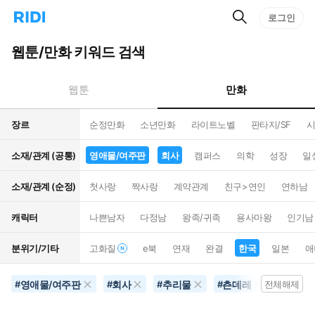
검
리
로그인
인
색
디
스
홈
턴
웹툰/만화 키워드 검색
으
트
로
검
이
색
만화
웹툰
동
장르
순정만화
소년만화
라이트노벨
판타지/SF
시
소재/관계 (공통)
영애물/여주판
회사
캠퍼스
의학
성장
일
소재/관계 (순정)
첫사랑
짝사랑
계약관계
친구>연인
연하남
캐릭터
나쁜남자
다정남
왕족/귀족
용사마왕
인기남
분위기/기타
고화질
e북
연재
완결
한국
일본
애
영애물/여주판
회사
추리물
츤데레
한국
#
#
#
#
전체해제
#