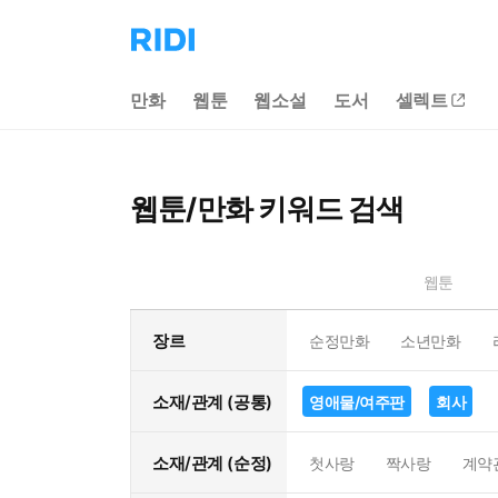
리
디
홈
만화
웹툰
웹소설
도서
셀렉트
으
로
이
동
웹툰/만화 키워드 검색
웹툰
장르
순정만화
소년만화
소재/관계 (공통)
영애물/여주판
회사
소재/관계 (순정)
첫사랑
짝사랑
계약