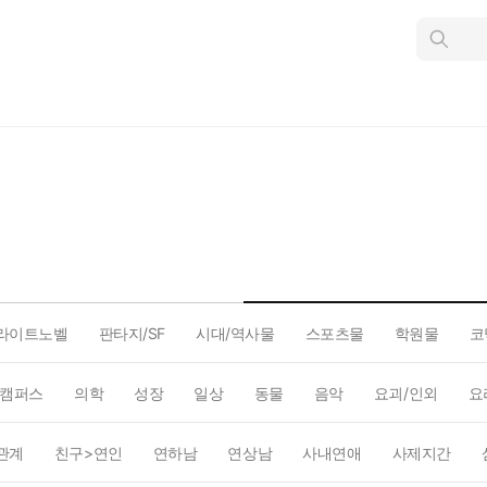
인
스
턴
트
검
색
라이트노벨
판타지/SF
시대/역사물
스포츠물
학원물
코
캠퍼스
의학
성장
일상
동물
음악
요괴/인외
요
관계
친구>연인
연하남
연상남
사내연애
사제지간