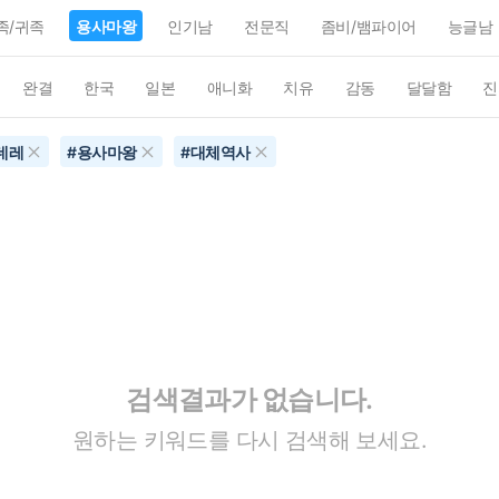
족/귀족
용사마왕
인기남
전문직
좀비/뱀파이어
능글남
완결
한국
일본
애니화
치유
감동
달달함
진
데레
#
용사마왕
#
대체역사
검색결과가 없습니다.
원하는 키워드를 다시 검색해 보세요.