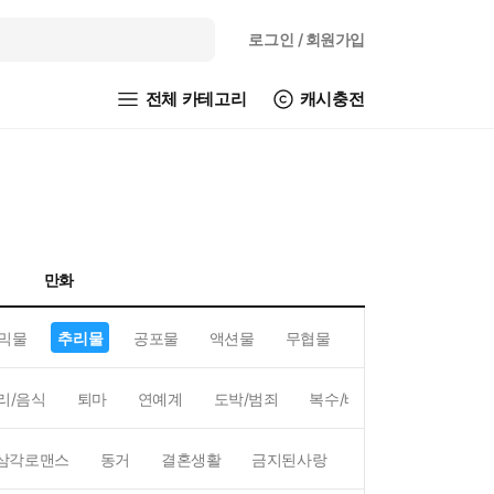
로그인
/ 회원가입
전체 카테고리
캐시충전
만화
믹물
추리물
공포물
액션물
무협물
GL/백합
리/음식
퇴마
연예계
도박/범죄
복수/배신
현대배경
삼각로맨스
동거
결혼생활
금지된사랑
하렘
역하렘