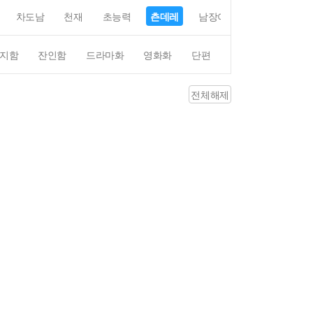
차도남
천재
초능력
츤데레
남장여자
여장남자
지함
잔인함
드라마화
영화화
단편
4컷만화
평점4
전체해제