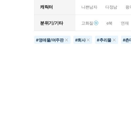
캐릭터
나쁜남자
다정남
왕
분위기/기타
고화질
e북
연재
#
영애물/여주판
#
회사
#
추리물
#
츤