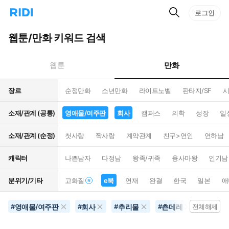
검
리
로그인
인
색
디
스
홈
턴
웹툰/만화 키워드 검색
으
트
로
검
이
색
만화
웹툰
동
장르
순정만화
소년만화
라이트노벨
판타지/SF
시
소재/관계 (공통)
영애물/여주판
회사
캠퍼스
의학
성장
일
소재/관계 (순정)
첫사랑
짝사랑
계약관계
친구>연인
연하남
캐릭터
나쁜남자
다정남
왕족/귀족
용사마왕
인기남
분위기/기타
고화질
e북
연재
완결
한국
일본
애
영애물/여주판
회사
추리물
츤데레
여장남
#
#
#
#
전체해제
#