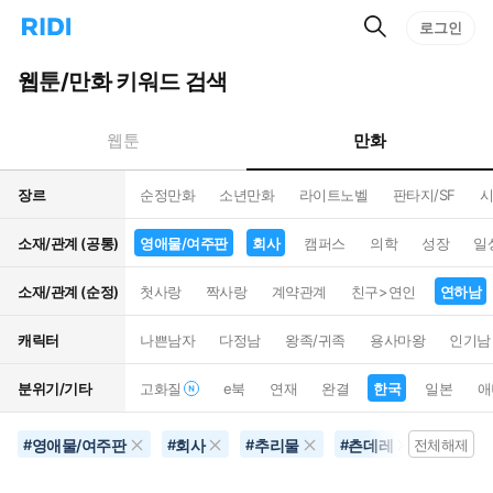
검
리
로그인
인
색
디
스
홈
턴
웹툰/만화 키워드 검색
으
트
로
검
이
색
만화
웹툰
동
장르
순정만화
소년만화
라이트노벨
판타지/SF
시
소재/관계 (공통)
영애물/여주판
회사
캠퍼스
의학
성장
일
소재/관계 (순정)
첫사랑
짝사랑
계약관계
친구>연인
연하남
캐릭터
나쁜남자
다정남
왕족/귀족
용사마왕
인기남
분위기/기타
고화질
e북
연재
완결
한국
일본
애
영애물/여주판
회사
추리물
츤데레
연하남
#
#
#
#
전체해제
#