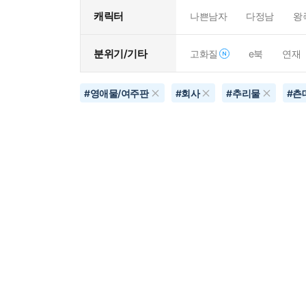
캐릭터
나쁜남자
다정남
왕
분위기/기타
고화질
e북
연재
#
영애물/여주판
#
회사
#
추리물
#
츤