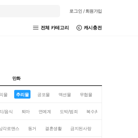
로그인
/ 회원가입
전체 카테고리
캐시충전
만화
믹물
추리물
공포물
액션물
무협물
GL/백합
리/음식
퇴마
연예계
도박/범죄
복수/배신
현대배경
삼각로맨스
동거
결혼생활
금지된사랑
하렘
역하렘