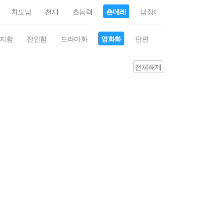
차도남
천재
초능력
츤데레
남장여자
여장남자
지함
잔인함
드라마화
영화화
단편
4컷만화
평점4
전체해제