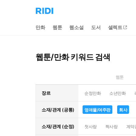
리
디
홈
만화
웹툰
웹소설
도서
셀렉트
으
로
이
동
웹툰/만화 키워드 검색
웹툰
장르
순정만화
소년만화
소재/관계 (공통)
영애물/여주판
회사
소재/관계 (순정)
첫사랑
짝사랑
계약