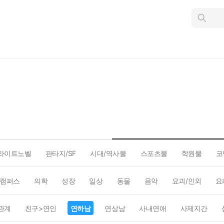
인
스
턴
트
검
색
라이트노벨
판타지/SF
시대/역사물
스포츠물
학원물
코
캠퍼스
의학
성장
일상
동물
음악
요괴/인외
요
관계
친구>연인
연하남
연상남
사내연애
사제지간