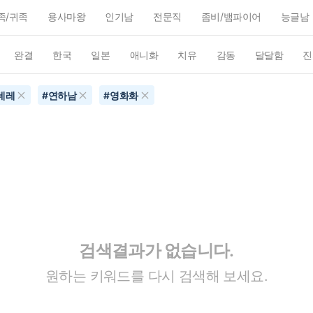
족/귀족
용사마왕
인기남
전문직
좀비/뱀파이어
능글남
완결
한국
일본
애니화
치유
감동
달달함
진
데레
#
연하남
#
영화화
검색결과가 없습니다.
원하는 키워드를 다시 검색해 보세요.