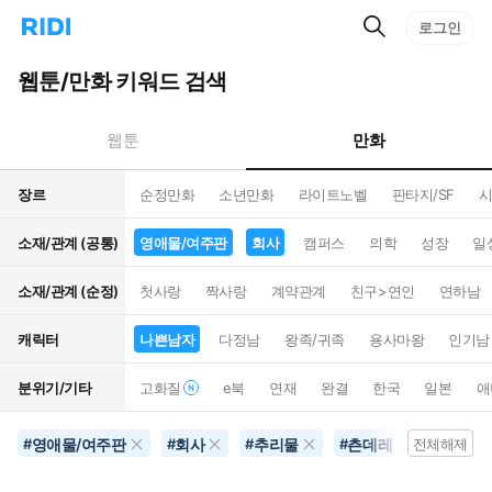
검
리
로그인
인
색
디
스
홈
턴
웹툰/만화 키워드 검색
으
트
로
검
이
색
만화
웹툰
동
장르
순정만화
소년만화
라이트노벨
판타지/SF
시
소재/관계 (공통)
영애물/여주판
회사
캠퍼스
의학
성장
일
소재/관계 (순정)
첫사랑
짝사랑
계약관계
친구>연인
연하남
캐릭터
나쁜남자
다정남
왕족/귀족
용사마왕
인기남
분위기/기타
고화질
e북
연재
완결
한국
일본
애
영애물/여주판
회사
추리물
츤데레
나쁜남
#
#
#
#
전체해제
#