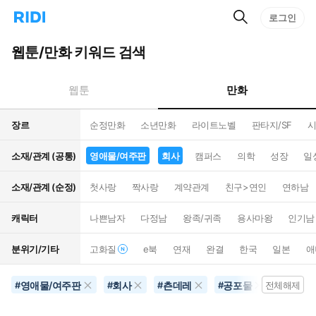
검
리
로그인
인
색
디
스
홈
턴
웹툰/만화 키워드 검색
으
트
로
검
이
색
만화
웹툰
동
장르
순정만화
소년만화
라이트노벨
판타지/SF
시
소재/관계 (공통)
영애물/여주판
회사
캠퍼스
의학
성장
일
소재/관계 (순정)
첫사랑
짝사랑
계약관계
친구>연인
연하남
캐릭터
나쁜남자
다정남
왕족/귀족
용사마왕
인기남
분위기/기타
고화질
e북
연재
완결
한국
일본
애
영애물/여주판
회사
츤데레
공포물
#
#
#
#
전체해제